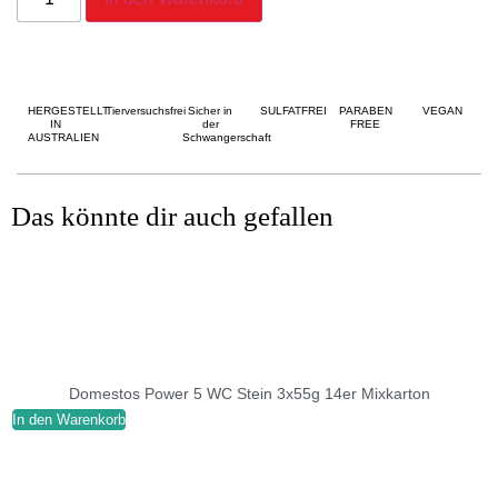
HERGESTELLT
Tierversuchsfrei
Sicher in
SULFATFREI
PARABEN
VEGAN
IN
der
FREE
AUSTRALIEN
Schwangerschaft
Das könnte dir auch gefallen
Domestos Power 5 WC Stein 3x55g 14er Mixkarton
In den Warenkorb
I