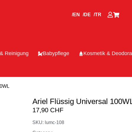
/EN
/DE
/TR
 & Reinigung
Babypflege
Kosmetik & Deodora
100WL
Ariel Flüssig Universal 100W
17,90
CHF
SKU: lumc-108