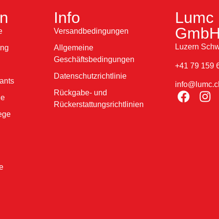
en
Info
Lumc 
Gmb
e
Versandbedingungen
Luzern Schw
ung
Allgemeine
Geschäftsbedingungen
+41 79 159 
Datenschutzrichtlinie
ants
info@lumc.c
Rückgabe- und
ne
Rückerstattungsrichtlinien
ege
e