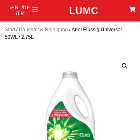
/EN
/DE
LUMC
/TR
Start
/
Haushalt & Reinigung
/ Ariel Flüssig Universal
50WL / 2,75L