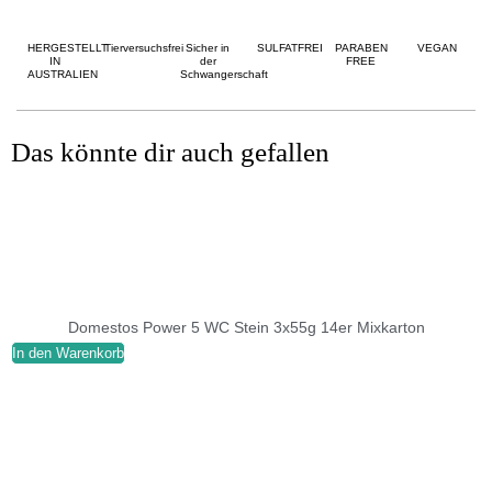
HERGESTELLT
Tierversuchsfrei
Sicher in
SULFATFREI
PARABEN
VEGAN
IN
der
FREE
AUSTRALIEN
Schwangerschaft
Das könnte dir auch gefallen
Domestos Power 5 WC Stein 3x55g 14er Mixkarton
In den Warenkorb
I