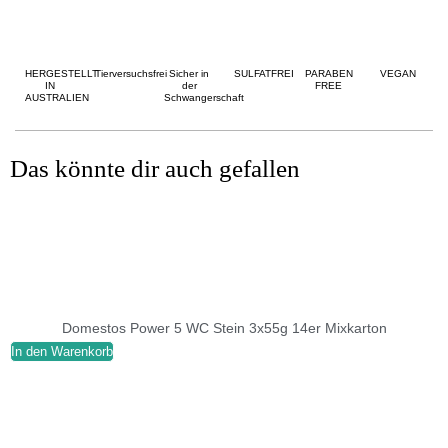
HERGESTELLT
Tierversuchsfrei
Sicher in
SULFATFREI
PARABEN
VEGAN
IN
der
FREE
AUSTRALIEN
Schwangerschaft
Das könnte dir auch gefallen
Domestos Power 5 WC Stein 3x55g 14er Mixkarton
In den Warenkorb
I