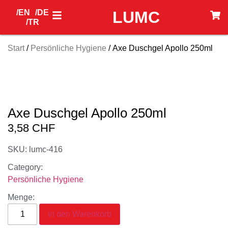
/EN
/DE
LUMC
/TR
Start
/
Persönliche Hygiene
/ Axe Duschgel Apollo 250ml
Axe Duschgel Apollo 250ml
3,58
CHF
SKU: lumc-416
Category:
Persönliche Hygiene
Menge:
In den Warenkorb