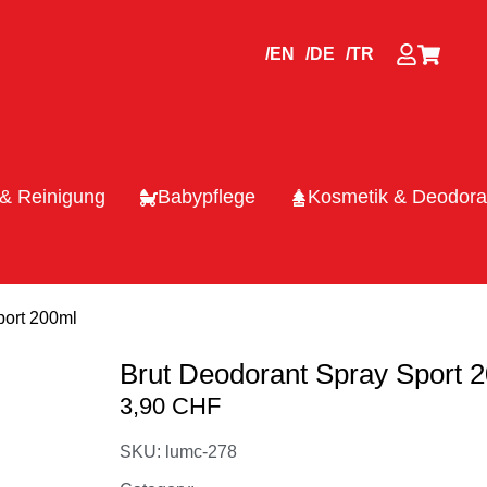
/EN
/DE
/TR
 & Reinigung
Babypflege
Kosmetik & Deodora
port 200ml
Brut Deodorant Spray Sport 
3,90
CHF
SKU: lumc-278