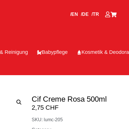
/EN
/DE
/TR
 & Reinigung
Babypflege
Kosmetik & Deodora
Cif Creme Rosa 500ml
2,75
CHF
SKU: lumc-205