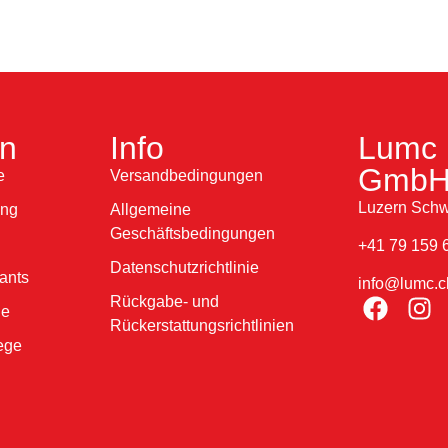
en
Info
Lumc 
Gmb
e
Versandbedingungen
Luzern Schw
ung
Allgemeine
Geschäftsbedingungen
+41 79 159 
Datenschutzrichtlinie
ants
info@lumc.c
Rückgabe- und
ne
Rückerstattungsrichtlinien
ege