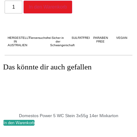
In den Warenkorb
HERGESTELLT
Tierversuchsfrei
Sicher in
SULFATFREI
PARABEN
VEGAN
IN
der
FREE
AUSTRALIEN
Schwangerschaft
Das könnte dir auch gefallen
Domestos Power 5 WC Stein 3x55g 14er Mixkarton
In den Warenkorb
I