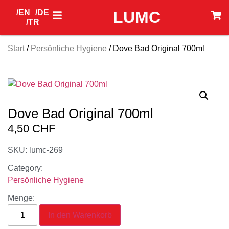
/EN
/DE
LUMC
/TR
Start
/
Persönliche Hygiene
/ Dove Bad Original 700ml
Dove Bad Original 700ml
4,50
CHF
SKU: lumc-269
Category:
Persönliche Hygiene
Menge:
In den Warenkorb