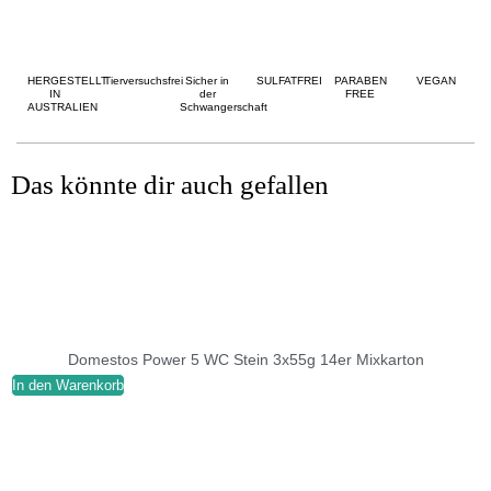
HERGESTELLT
Tierversuchsfrei
Sicher in
SULFATFREI
PARABEN
VEGAN
IN
der
FREE
AUSTRALIEN
Schwangerschaft
Das könnte dir auch gefallen
Domestos Power 5 WC Stein 3x55g 14er Mixkarton
In den Warenkorb
I