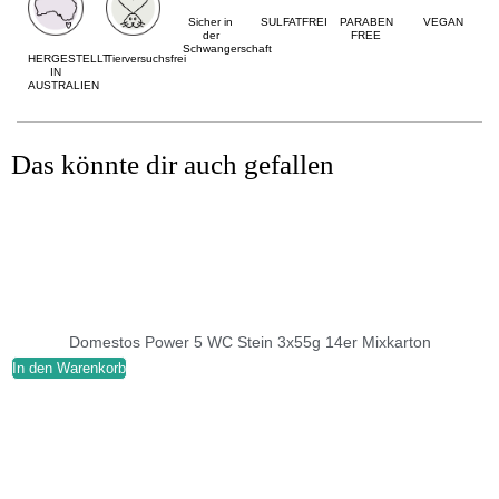
Sicher in
SULFATFREI
PARABEN
VEGAN
der
FREE
Schwangerschaft
HERGESTELLT
Tierversuchsfrei
IN
AUSTRALIEN
Das könnte dir auch gefallen
Domestos Power 5 WC Stein 3x55g 14er Mixkarton
In den Warenkorb
I