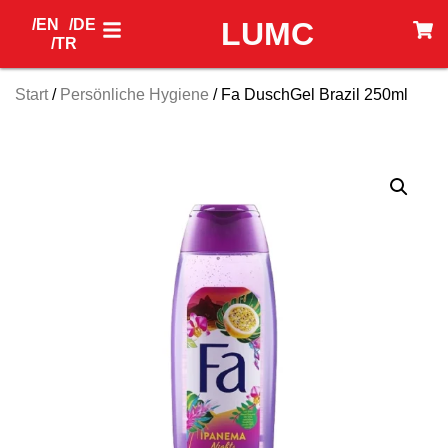
/EN
/DE
LUMC
/TR
Start
/
Persönliche Hygiene
/ Fa DuschGel Brazil 250ml