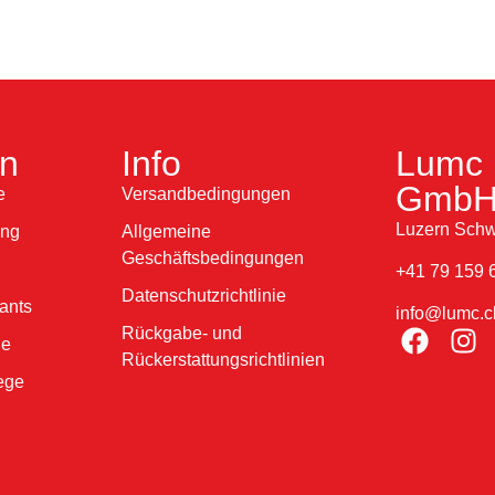
en
Info
Lumc 
Gmb
e
Versandbedingungen
Luzern Schw
ung
Allgemeine
Geschäftsbedingungen
+41 79 159 
Datenschutzrichtlinie
ants
info@lumc.c
Rückgabe- und
ne
Rückerstattungsrichtlinien
ege