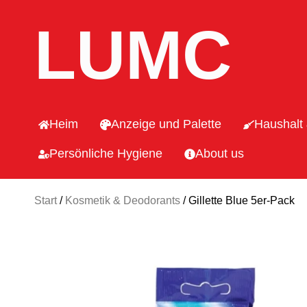
LUMC
Heim
Anzeige und Palette
Haushalt
Persönliche Hygiene
About us
Start
/
Kosmetik & Deodorants
/ Gillette Blue 5er-Pack