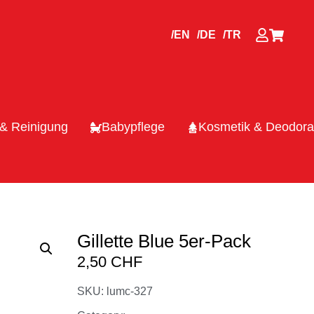
/EN
/DE
/TR
 & Reinigung
Babypflege
Kosmetik & Deodora
Gillette Blue 5er-Pack
2,50
CHF
SKU: lumc-327