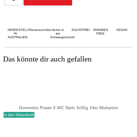
HERGESTELLT
Tierversuchsfrei
Sicher in
SULFATFREI
PARABEN
VEGAN
IN
der
FREE
AUSTRALIEN
Schwangerschaft
Das könnte dir auch gefallen
Domestos Power 5 WC Stein 3x55g 14er Mixkarton
In den Warenkorb
I