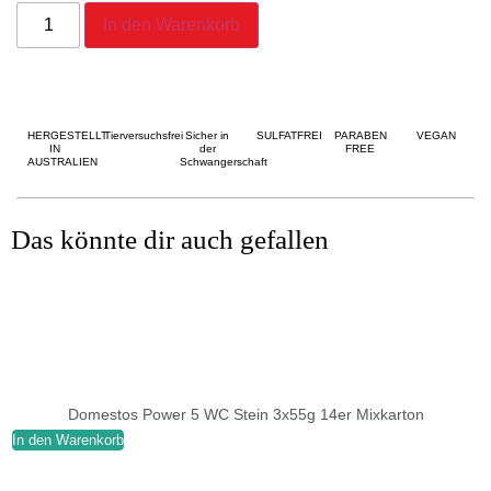
In den Warenkorb
HERGESTELLT
Tierversuchsfrei
Sicher in
SULFATFREI
PARABEN
VEGAN
IN
der
FREE
AUSTRALIEN
Schwangerschaft
Das könnte dir auch gefallen
Domestos Power 5 WC Stein 3x55g 14er Mixkarton
In den Warenkorb
I