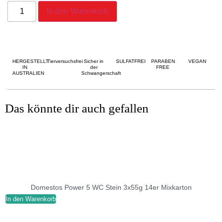
In den Warenkorb
HERGESTELLT
Tierversuchsfrei
Sicher in
SULFATFREI
PARABEN
VEGAN
IN
der
FREE
AUSTRALIEN
Schwangerschaft
Das könnte dir auch gefallen
Domestos Power 5 WC Stein 3x55g 14er Mixkarton
In den Warenkorb
I