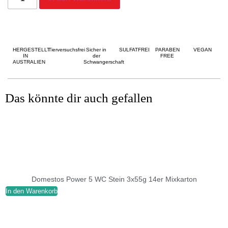
HERGESTELLT
Tierversuchsfrei
Sicher in
SULFATFREI
PARABEN
VEGAN
IN
der
FREE
AUSTRALIEN
Schwangerschaft
Das könnte dir auch gefallen
Domestos Power 5 WC Stein 3x55g 14er Mixkarton
In den Warenkorb
I