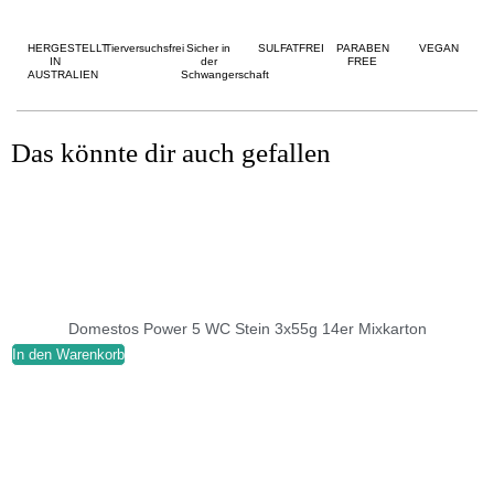
HERGESTELLT
Tierversuchsfrei
Sicher in
SULFATFREI
PARABEN
VEGAN
IN
der
FREE
AUSTRALIEN
Schwangerschaft
Das könnte dir auch gefallen
Domestos Power 5 WC Stein 3x55g 14er Mixkarton
In den Warenkorb
I