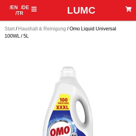
/EN
/DE
LUMC
/TR
Start
/
Haushalt & Reinigung
/ Omo Liquid Universal
100WL / 5L