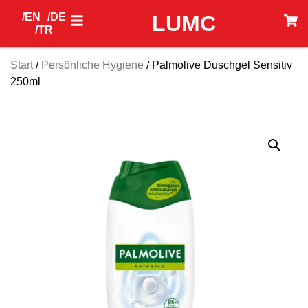
/EN
/DE
LUMC
/TR
Start
/
Persönliche Hygiene
/ Palmolive Duschgel Sensitiv
250ml