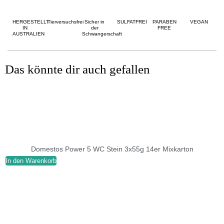
HERGESTELLT
Tierversuchsfrei
Sicher in
SULFATFREI
PARABEN
VEGAN
IN
der
FREE
AUSTRALIEN
Schwangerschaft
Das könnte dir auch gefallen
Domestos Power 5 WC Stein 3x55g 14er Mixkarton
In den Warenkorb
I