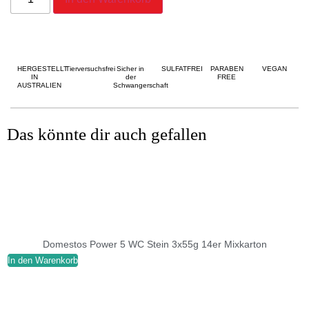
HERGESTELLT
Tierversuchsfrei
Sicher in
SULFATFREI
PARABEN
VEGAN
IN
der
FREE
AUSTRALIEN
Schwangerschaft
Das könnte dir auch gefallen
Domestos Power 5 WC Stein 3x55g 14er Mixkarton
In den Warenkorb
I