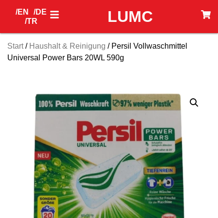
/EN
/DE
LUMC
/TR
Start
/
Haushalt & Reinigung
/ Persil Vollwaschmittel
Universal Power Bars 20WL 590g