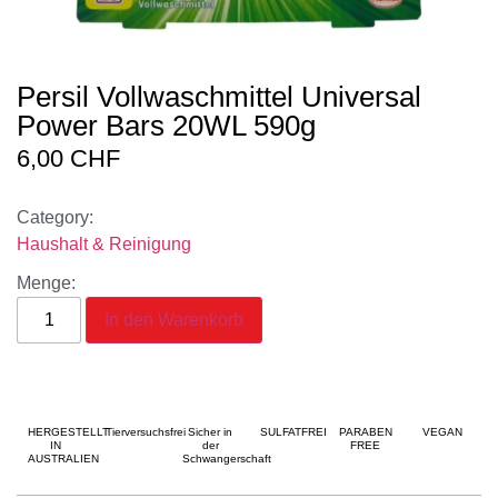
Persil Vollwaschmittel Universal
Power Bars 20WL 590g
6,00
CHF
Category:
Haushalt & Reinigung
Menge:
In den Warenkorb
HERGESTELLT
Tierversuchsfrei
Sicher in
SULFATFREI
PARABEN
VEGAN
IN
der
FREE
AUSTRALIEN
Schwangerschaft