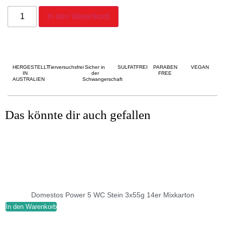
In den Warenkorb
HERGESTELLT
Tierversuchsfrei
Sicher in
SULFATFREI
PARABEN
VEGAN
IN
der
FREE
AUSTRALIEN
Schwangerschaft
Das könnte dir auch gefallen
Domestos Power 5 WC Stein 3x55g 14er Mixkarton
In den Warenkorb
I