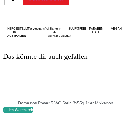
HERGESTELLT
Tierversuchsfrei
Sicher in
SULFATFREI
PARABEN
VEGAN
IN
der
FREE
AUSTRALIEN
Schwangerschaft
Das könnte dir auch gefallen
Domestos Power 5 WC Stein 3x55g 14er Mixkarton
In den Warenkorb
I