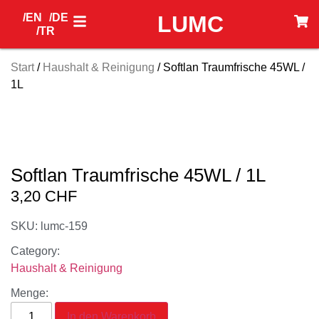
/EN
/DE
LUMC
/TR
Start
/
Haushalt & Reinigung
/ Softlan Traumfrische 45WL /
1L
Softlan Traumfrische 45WL / 1L
3,20
CHF
SKU: lumc-159
Category:
Haushalt & Reinigung
Menge:
In den Warenkorb