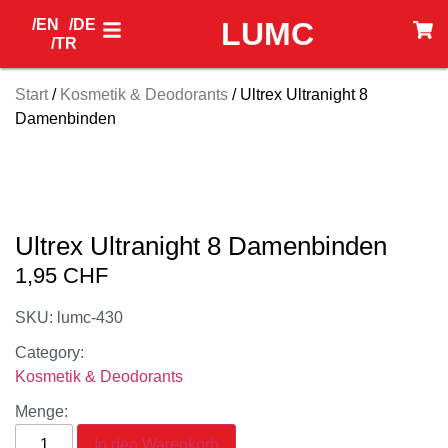
/EN
/DE
LUMC
/TR
Start
/
Kosmetik & Deodorants
/ Ultrex Ultranight 8
Damenbinden
Ultrex Ultranight 8 Damenbinden
1,95
CHF
SKU: lumc-430
Category:
Kosmetik & Deodorants
Menge:
In den Warenkorb