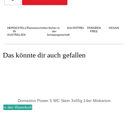
HERGESTELLT
Tierversuchsfrei
Sicher in
SULFATFREI
PARABEN
VEGAN
IN
der
FREE
AUSTRALIEN
Schwangerschaft
Das könnte dir auch gefallen
Domestos Power 5 WC Stein 3x55g 14er Mixkarton
In den Warenkorb
I