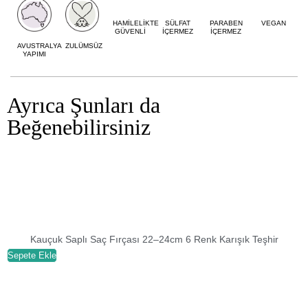
HAMİLELİKTE
SÜLFAT
PARABEN
VEGAN
GÜVENLİ
İÇERMEZ
İÇERMEZ
AVUSTRALYA
ZULÜMSÜZ
YAPIMI
Ayrıca Şunları da
Beğenebilirsiniz
Kauçuk Saplı Saç Fırçası 22–24cm 6 Renk Karışık Teşhir
Sepete Ekle
S