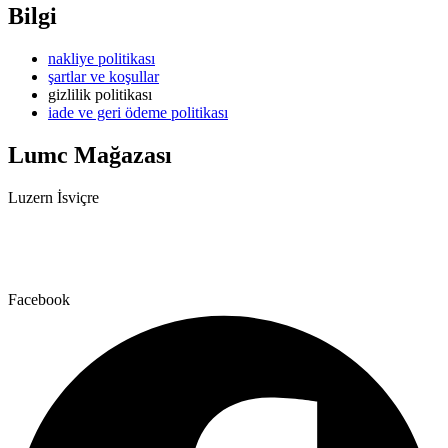
Bilgi
nakliye politikası
şartlar ve koşullar
gizlilik politikası
iade ve geri ödeme politikası
Lumc Mağazası
Luzern İsviçre
+41 79 159 66 66
info@lumc.ch
Facebook