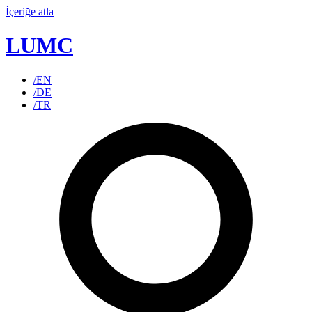
İçeriğe atla
LUMC
/EN
/DE
/TR