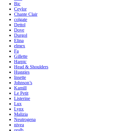
Bic
Ceylor
Chante Clair
colgate
Dettol
Dove
Durgol
Elina
elmex
Fa
Gillette
Harpic
Head & Shoulders
Huggies
Insette
Johnson’s
Kamill
Le Petit
Listerine
Lux
Lynx
Malizia
Neutrogena
nivea
oralb