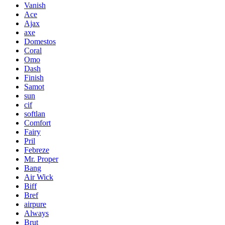
Vanish
Ace
Ajax
axe
Domestos
Coral
Omo
Dash
Finish
Samot
sun
cif
softlan
Comfort
Fairy
Pril
Febreze
Mr. Proper
Bang
Air Wick
Biff
Bref
airpure
Always
Brut