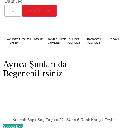
Quantity:
Sepete Ekle
AVUSTRALYA
ZULÜMSÜZ
HAMİLELİKTE
SÜLFAT
PARABEN
VEGAN
YAPIMI
GÜVENLİ
İÇERMEZ
İÇERMEZ
Ayrıca Şunları da
Beğenebilirsiniz
Kauçuk Saplı Saç Fırçası 22–24cm 6 Renk Karışık Teşhir
Sepete Ekle
S