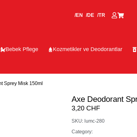
/EN
/DE
/TR
Bebek Pflege
Kozmetikler ve Deodorantlar
t Sprey Misk 150ml
Axe Deodorant Sp
3,20
CHF
SKU: lumc-280
Category: