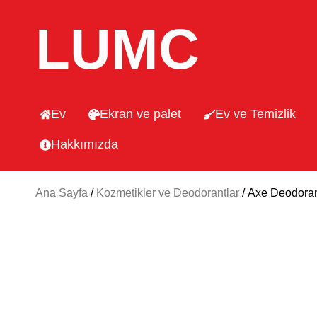
LUMC
Ev
Ekran ve palet
Ev ve Temizlik
Hakkımızda
Ana Sayfa
/
Kozmetikler ve Deodorantlar
/ Axe Deodoran