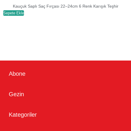
Kauçuk Saplı Saç Fırçası 22–24cm 6 Renk Karışık Teşhir
Sepete Ekle
S
Abone
Gezin
Kategoriler