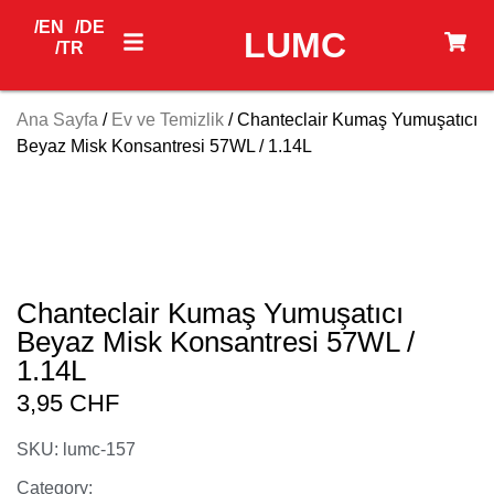
/EN
/DE
LUMC
/TR
Ana Sayfa
/
Ev ve Temizlik
/ Chanteclair Kumaş Yumuşatıcı
Beyaz Misk Konsantresi 57WL / 1.14L
Chanteclair Kumaş Yumuşatıcı
Beyaz Misk Konsantresi 57WL /
1.14L
3,95
CHF
SKU: lumc-157
Category: