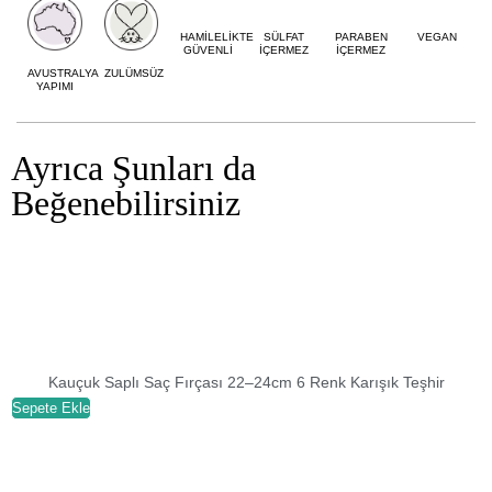
HAMİLELİKTE
SÜLFAT
PARABEN
VEGAN
GÜVENLİ
İÇERMEZ
İÇERMEZ
AVUSTRALYA
ZULÜMSÜZ
YAPIMI
Ayrıca Şunları da
Beğenebilirsiniz
Kauçuk Saplı Saç Fırçası 22–24cm 6 Renk Karışık Teşhir
Sepete Ekle
S