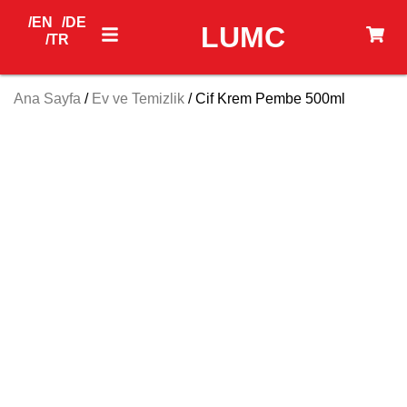
/EN
/DE
LUMC
/TR
Ana Sayfa
/
Ev ve Temizlik
/ Cif Krem Pembe 500ml