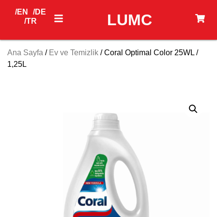
/EN
/DE
LUMC
/TR
Ana Sayfa
/
Ev ve Temizlik
/ Coral Optimal Color 25WL /
1,25L