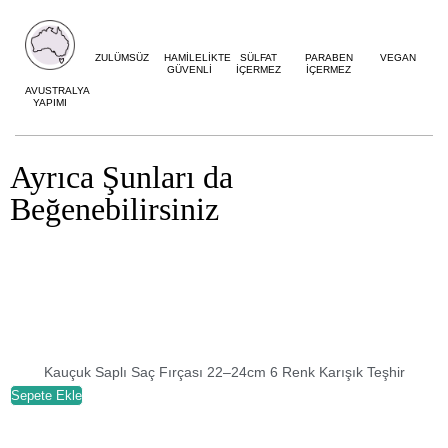
ZULÜMSÜZ
HAMİLELİKTE
SÜLFAT
PARABEN
VEGAN
GÜVENLİ
İÇERMEZ
İÇERMEZ
AVUSTRALYA
YAPIMI
Ayrıca Şunları da
Beğenebilirsiniz
Kauçuk Saplı Saç Fırçası 22–24cm 6 Renk Karışık Teşhir
Sepete Ekle
S