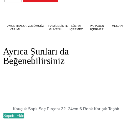
AVUSTRALYA
ZULÜMSÜZ
HAMİLELİKTE
SÜLFAT
PARABEN
VEGAN
YAPIMI
GÜVENLİ
İÇERMEZ
İÇERMEZ
Ayrıca Şunları da
Beğenebilirsiniz
Kauçuk Saplı Saç Fırçası 22–24cm 6 Renk Karışık Teşhir
Sepete Ekle
S