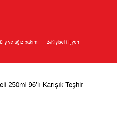
Diş ve ağız bakımı
Kişisel Hijyen
i 250ml 96’lı Karışık Teşhir