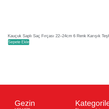
Kauçuk Saplı Saç Fırçası 22–24cm 6 Renk Karışık Teşh
Sepete Ekle
Gezin
Kategoril