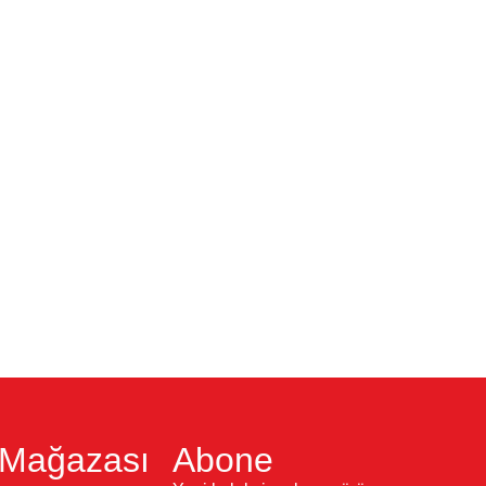
A
S
Mağazası
Abone