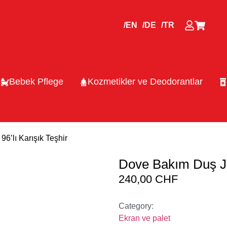
/EN
/DE
/TR
Bebek Pflege
Kozmetikler ve Deodorantlar
6’lı Karışık Teşhir
Dove Bakım Duş Jel
240,00
CHF
Category:
Ekran ve palet