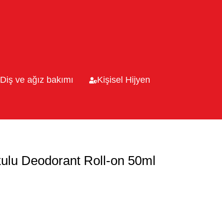
Diş ve ağız bakımı
Kişisel Hijyen
kulu Deodorant Roll-on 50ml