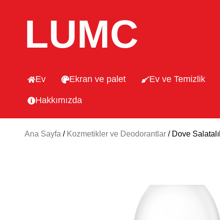
LUMC
Ev
Ekran ve palet
Ev ve Temizlik
Hakkımızda
Ana Sayfa
/
Kozmetikler ve Deodorantlar
/ Dove Salatal