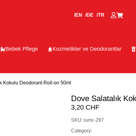
/EN
/DE
/TR
Bebek Pflege
Kozmetikler ve Deodorantlar
ık Kokulu Deodorant Roll-on 50ml
Dove Salatalık Ko
3,20
CHF
SKU: lumc-297
Category: