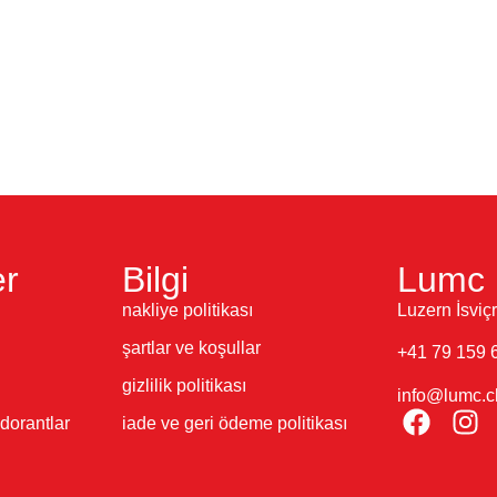
er
Bilgi
Lumc 
nakliye politikası
Luzern İsviç
şartlar ve koşullar
+41 79 159 
gizlilik politikası
info@lumc.c
dorantlar
iade ve geri ödeme politikası