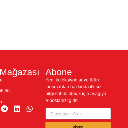
S
Mağazası
Abone
re
Yeni koleksiyonlar ve ürün
lansmanları hakkında ilk siz
66 66
bilgi sahibi olmak için aşağıya
e-postanızı girin
h
abone