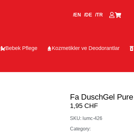
/EN
/DE
/TR
Bebek Pflege
Kozmetikler ve Deodorantlar
Fa DuschGel Pure
1,95
CHF
SKU: lumc-426
Category: