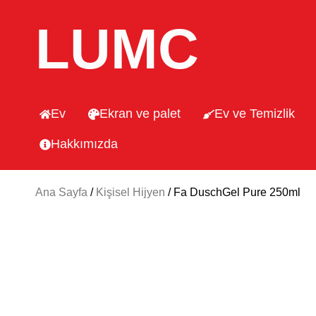
LUMC
Ev
Ekran ve palet
Ev ve Temizlik
Hakkımızda
Ana Sayfa
/
Kişisel Hijyen
/ Fa DuschGel Pure 250ml