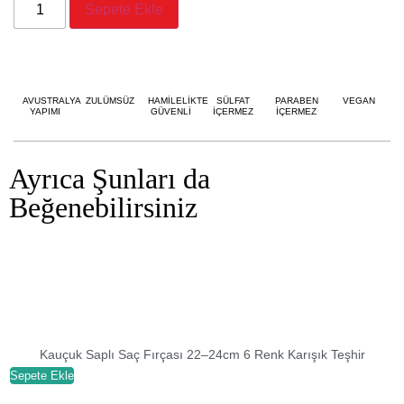
Sepete Ekle
AVUSTRALYA
ZULÜMSÜZ
HAMİLELİKTE
SÜLFAT
PARABEN
VEGAN
YAPIMI
GÜVENLİ
İÇERMEZ
İÇERMEZ
Ayrıca Şunları da
Beğenebilirsiniz
Kauçuk Saplı Saç Fırçası 22–24cm 6 Renk Karışık Teşhir
Sepete Ekle
S