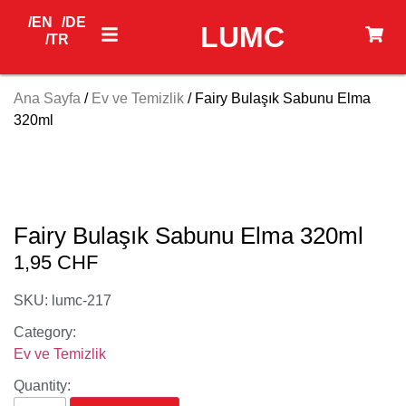
/EN
/DE
LUMC
/TR
Ana Sayfa
/
Ev ve Temizlik
/ Fairy Bulaşık Sabunu Elma
320ml
Fairy Bulaşık Sabunu Elma 320ml
1,95
CHF
SKU: lumc-217
Category:
Ev ve Temizlik
Quantity: