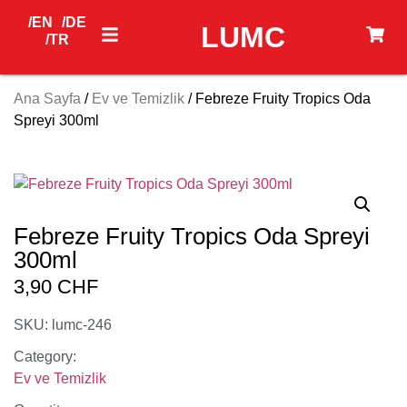
/EN
/DE
LUMC
/TR
Ana Sayfa
/
Ev ve Temizlik
/ Febreze Fruity Tropics Oda
Spreyi 300ml
Febreze Fruity Tropics Oda Spreyi
300ml
3,90
CHF
SKU: lumc-246
Category:
Ev ve Temizlik