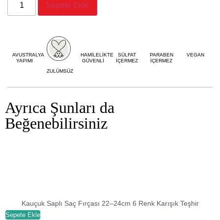
Sepete Ekle
AVUSTRALYA
HAMİLELİKTE
SÜLFAT
PARABEN
VEGAN
YAPIMI
GÜVENLİ
İÇERMEZ
İÇERMEZ
ZULÜMSÜZ
Ayrıca Şunları da
Beğenebilirsiniz
Kauçuk Saplı Saç Fırçası 22–24cm 6 Renk Karışık Teşhir
Sepete Ekle
S