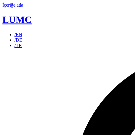
İçeriğe atla
LUMC
/EN
/DE
/TR