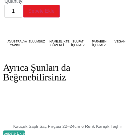
Quantity:
Sepete Ekle
AVUSTRALYA
ZULÜMSÜZ
HAMİLELİKTE
SÜLFAT
PARABEN
VEGAN
YAPIMI
GÜVENLİ
İÇERMEZ
İÇERMEZ
Ayrıca Şunları da
Beğenebilirsiniz
Kauçuk Saplı Saç Fırçası 22–24cm 6 Renk Karışık Teşhir
Sepete Ekle
S