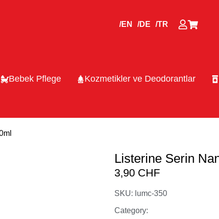
/EN
/DE
/TR
Bebek Pflege
Kozmetikler ve Deodorantlar
00ml
Listerine Serin Na
3,90
CHF
SKU: lumc-350
Category: