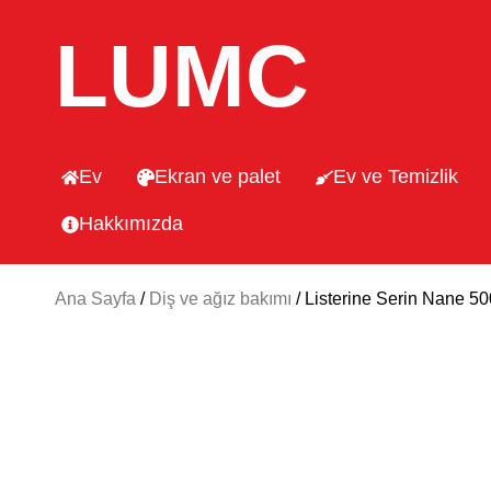
LUMC
Ev
Ekran ve palet
Ev ve Temizlik
Hakkımızda
Ana Sayfa
/
Diş ve ağız bakımı
/ Listerine Serin Nane 5