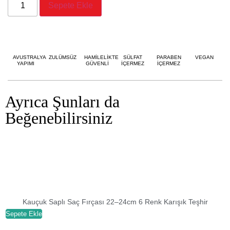
Sepete Ekle
AVUSTRALYA
ZULÜMSÜZ
HAMİLELİKTE
SÜLFAT
PARABEN
VEGAN
YAPIMI
GÜVENLİ
İÇERMEZ
İÇERMEZ
Ayrıca Şunları da
Beğenebilirsiniz
Kauçuk Saplı Saç Fırçası 22–24cm 6 Renk Karışık Teşhir
Sepete Ekle
S