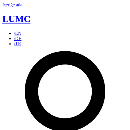
İçeriğe atla
LUMC
/EN
/DE
/TR