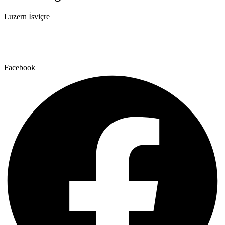
Luzern İsviçre
+41 79 159 66 66
info@lumc.ch
Facebook