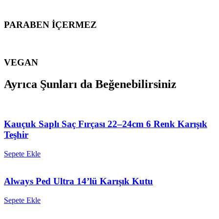
PARABEN İÇERMEZ
VEGAN
Ayrıca Şunları da Beğenebilirsiniz
Kauçuk Saplı Saç Fırçası 22–24cm 6 Renk Karışık
Teşhir
Sepete Ekle
Always Ped Ultra 14’lü Karışık Kutu
Sepete Ekle