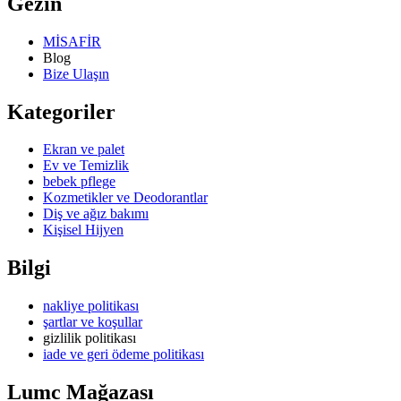
Gezin
MİSAFİR
Blog
Bize Ulaşın
Kategoriler
Ekran ve palet
Ev ve Temizlik
bebek pflege
Kozmetikler ve Deodorantlar
Diş ve ağız bakımı
Kişisel Hijyen
Bilgi
nakliye politikası
şartlar ve koşullar
gizlilik politikası
iade ve geri ödeme politikası
Lumc Mağazası