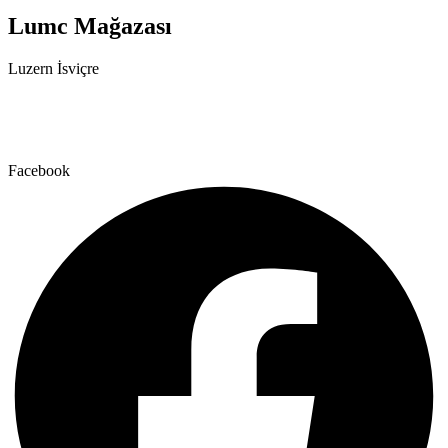
Lumc Mağazası
Luzern İsviçre
+41 79 159 66 66
info@lumc.ch
Facebook