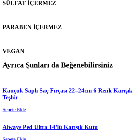
SÜLFAT İÇERMEZ
PARABEN İÇERMEZ
VEGAN
Ayrıca Şunları da Beğenebilirsiniz
Kauçuk Saplı Saç Fırçası 22–24cm 6 Renk Karışık
Teşhir
Sepete Ekle
Always Ped Ultra 14’lü Karışık Kutu
Sepete Ekle