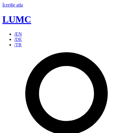
İçeriğe atla
LUMC
/EN
/DE
/TR