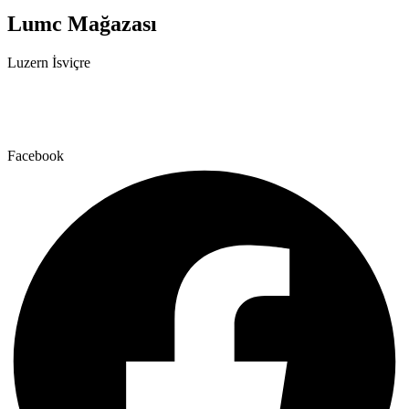
Lumc Mağazası
Luzern İsviçre
+41 79 159 66 66
info@lumc.ch
Facebook