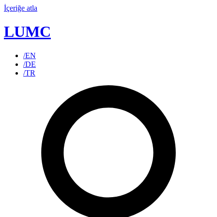
İçeriğe atla
LUMC
/EN
/DE
/TR