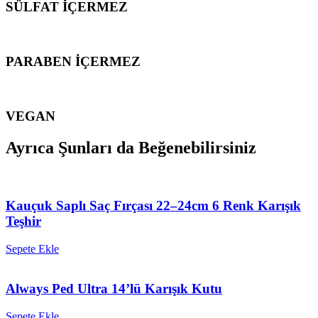
SÜLFAT İÇERMEZ
PARABEN İÇERMEZ
VEGAN
Ayrıca Şunları da Beğenebilirsiniz
Kauçuk Saplı Saç Fırçası 22–24cm 6 Renk Karışık
Teşhir
Sepete Ekle
Always Ped Ultra 14’lü Karışık Kutu
Sepete Ekle