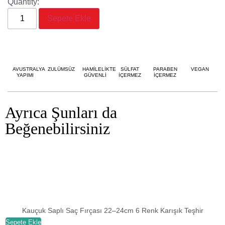
Quantity:
Sepete Ekle
AVUSTRALYA
ZULÜMSÜZ
HAMİLELİKTE
SÜLFAT
PARABEN
VEGAN
YAPIMI
GÜVENLİ
İÇERMEZ
İÇERMEZ
Ayrıca Şunları da
Beğenebilirsiniz
Kauçuk Saplı Saç Fırçası 22–24cm 6 Renk Karışık Teşhir
Sepete Ekle
S