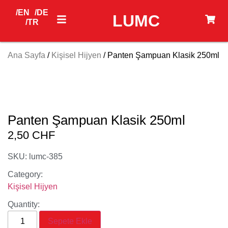
/EN
/DE
LUMC
/TR
Ana Sayfa
/
Kişisel Hijyen
/ Panten Şampuan Klasik 250ml
Panten Şampuan Klasik 250ml
2,50
CHF
SKU: lumc-385
Category:
Kişisel Hijyen
Quantity:
Sepete Ekle