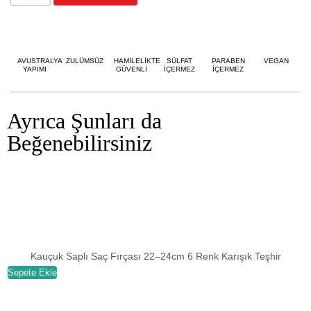
AVUSTRALYA
ZULÜMSÜZ
HAMİLELİKTE
SÜLFAT
PARABEN
VEGAN
YAPIMI
GÜVENLİ
İÇERMEZ
İÇERMEZ
Ayrıca Şunları da
Beğenebilirsiniz
Kauçuk Saplı Saç Fırçası 22–24cm 6 Renk Karışık Teşhir
Sepete Ekle
S