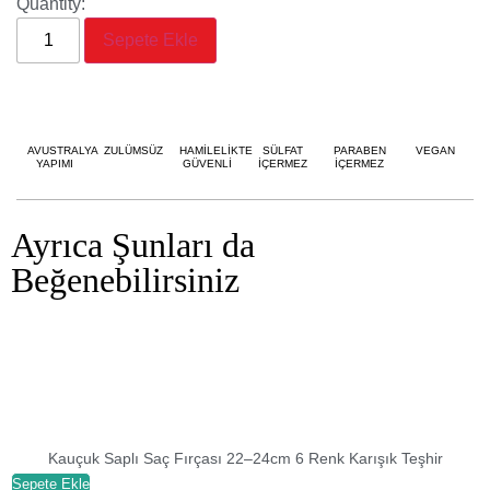
Quantity:
Sepete Ekle
AVUSTRALYA
ZULÜMSÜZ
HAMİLELİKTE
SÜLFAT
PARABEN
VEGAN
YAPIMI
GÜVENLİ
İÇERMEZ
İÇERMEZ
Ayrıca Şunları da
Beğenebilirsiniz
Kauçuk Saplı Saç Fırçası 22–24cm 6 Renk Karışık Teşhir
Sepete Ekle
S