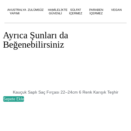
AVUSTRALYA
ZULÜMSÜZ
HAMİLELİKTE
SÜLFAT
PARABEN
VEGAN
YAPIMI
GÜVENLİ
İÇERMEZ
İÇERMEZ
Ayrıca Şunları da
Beğenebilirsiniz
Kauçuk Saplı Saç Fırçası 22–24cm 6 Renk Karışık Teşhir
Sepete Ekle
S