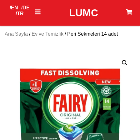
/EN
/DE
LUMC
/TR
Ana Sayfa
/
Ev ve Temizlik
/ Peri Sekmeleri 14 adet