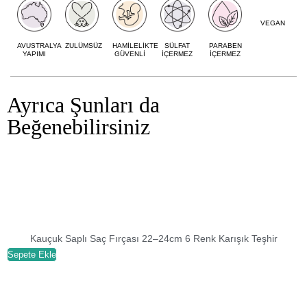
VEGAN
AVUSTRALYA
ZULÜMSÜZ
HAMİLELİKTE
SÜLFAT
PARABEN
YAPIMI
GÜVENLİ
İÇERMEZ
İÇERMEZ
Ayrıca Şunları da
Beğenebilirsiniz
Kauçuk Saplı Saç Fırçası 22–24cm 6 Renk Karışık Teşhir
Sepete Ekle
S