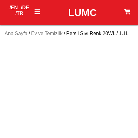
/EN
/DE
LUMC
/TR
Ana Sayfa
/
Ev ve Temizlik
/ Persil Sıvı Renk 20WL / 1.1L