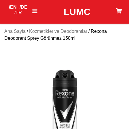
/EN
/DE
LUMC
/TR
Ana Sayfa
/
Kozmetikler ve Deodorantlar
/ Rexona
Deodorant Sprey Görünmez 150ml