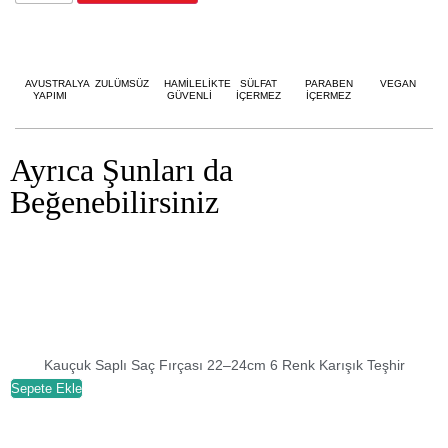
AVUSTRALYA
ZULÜMSÜZ
HAMİLELİKTE
SÜLFAT
PARABEN
VEGAN
YAPIMI
GÜVENLİ
İÇERMEZ
İÇERMEZ
Ayrıca Şunları da
Beğenebilirsiniz
Kauçuk Saplı Saç Fırçası 22–24cm 6 Renk Karışık Teşhir
Sepete Ekle
S