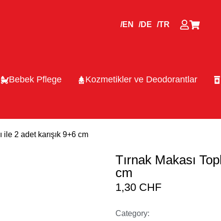
/EN
/DE
/TR
Bebek Pflege
Kozmetikler ve Deodorantlar
ile 2 adet karışık 9+6 cm
Tırnak Makası Topl
cm
1,30
CHF
Category: