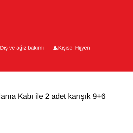
Diş ve ağız bakımı
Kişisel Hijyen
ama Kabı ile 2 adet karışık 9+6