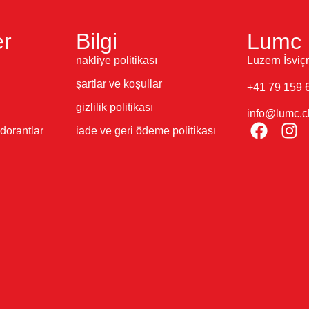
er
Bilgi
Lumc 
nakliye politikası
Luzern İsviç
şartlar ve koşullar
+41 79 159 
gizlilik politikası
info@lumc.c
dorantlar
iade ve geri ödeme politikası