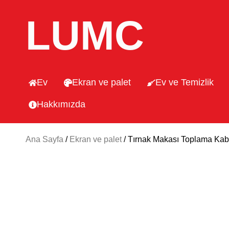
LUMC
Ev
Ekran ve palet
Ev ve Temizlik
Hakkımızda
Ana Sayfa
/
Ekran ve palet
/ Tırnak Makası Toplama Kabı 