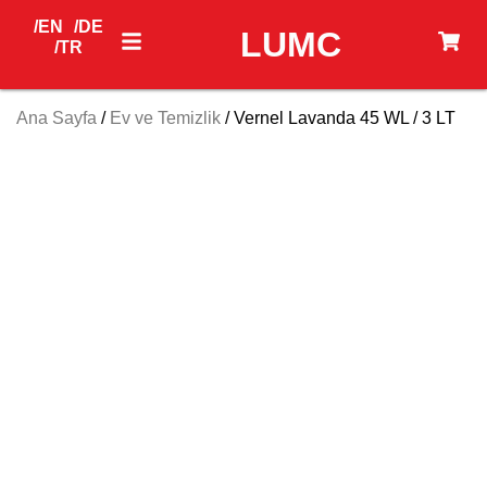
/EN
/DE
LUMC
/TR
Ana Sayfa
/
Ev ve Temizlik
/ Vernel Lavanda 45 WL / 3 LT