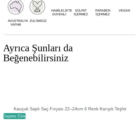
HAMİLELİKTE
SÜLFAT
PARABEN
VEGAN
GÜVENLİ
İÇERMEZ
İÇERMEZ
AVUSTRALYA
ZULÜMSÜZ
YAPIMI
Ayrıca Şunları da
Beğenebilirsiniz
Kauçuk Saplı Saç Fırçası 22–24cm 6 Renk Karışık Teşhir
Sepete Ekle
S